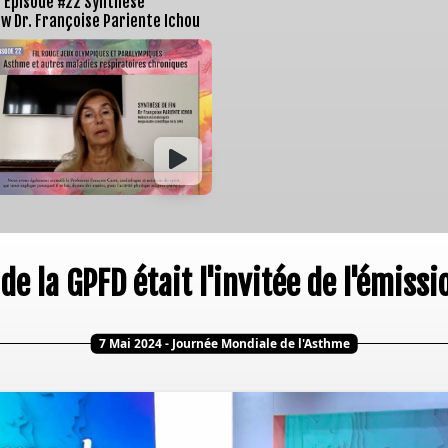
Épisode #22 Synthèse
w Dr. Françoise Pariente Ichou
 de la GPFD était l'invitée de l'émiss
7 Mai 2024 - Journée Mondiale de l'Asthme